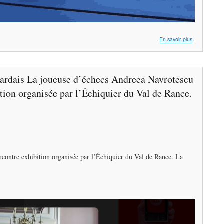
sur
En savoir plus
La
championne
d’échecs An
Navrotescu
rdais ​La joueuse d’échecs Andreea Navrotescu
rencontre
les
ition organisée par l’Échiquier du Val de Rance.
Dinardais
ncontre exhibition organisée par l’Échiquier du Val de Rance. La