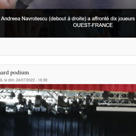
nard podium
JL
le
dim. 24/07/2022 - 16:38