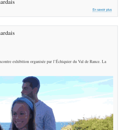
ardais
le
sable
sur
En savoir plus
La
championne
d’échecs
Andreea
ardais
Navrotescu
rencontre
les
Dinardais
ncontre exhibition organisée par l’Échiquier du Val de Rance. La