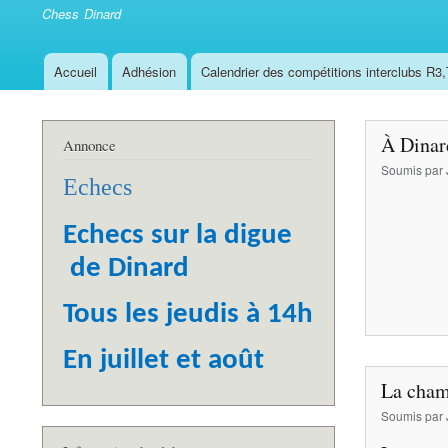
Chess Dinard
Accueil
Adhésion
Calendrier des compétitions interclubs R3
Navigation
principale
À Dinard
Annonce
Soumis par
Echecs
Echecs sur la digue
de Dinard
Tous les jeudis à 14h
En juillet et août
La cham
Soumis par