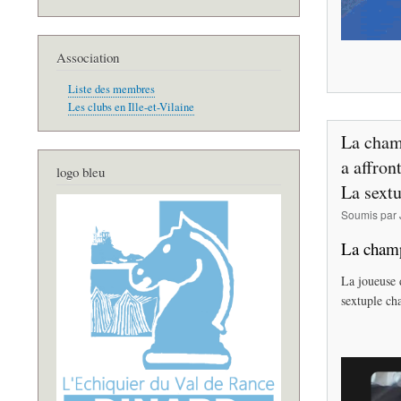
Association
Liste des membres
Les clubs en Ille-et-Vilaine
La cham
a affron
logo bleu
La sext
Soumis par
La champ
​La joueuse
sextuple ch