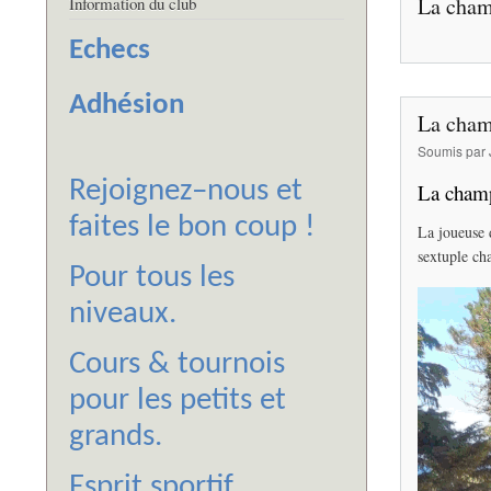
La cham
Information du club
Echecs
Adhésion
La cham
Soumis par
Rejoignez–nous et
La champ
faites le bon coup !
​La joueuse
sextuple ch
Pour tous les
niveaux.
Cours & tournois
pour les petits et
grands.
Esprit sportif.