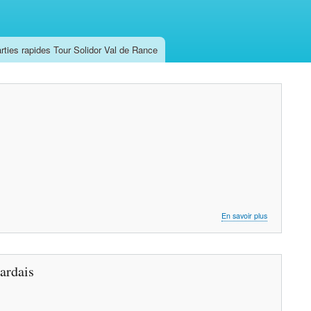
rties rapides Tour Solidor Val de Rance
sur
En savoir plus
À
Dinard,
jouer
aux
ardais
échecs
les
pieds
dans