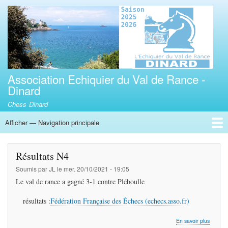
Aller
au
contenu
principal
Association Echiquier du Val de Rance -
Dinard
Chess Dinard
Afficher — Navigation principale
Navigation
principale
Accueil
Adhésion
Calendrier des compétitions interclubs R3,TC35
Horaires
Tournois rapides de Dinard
3éme tournoi jeune de parties rapides Tour Solidor Val de Rance
Résultats N4
Soumis par
JL
le
mer. 20/10/2021 - 19:05
Le val de rance a gagné 3-1 contre Pléboulle
résultats :
Fédération Française des Échecs (echecs.asso.fr)
sur
En savoir plus