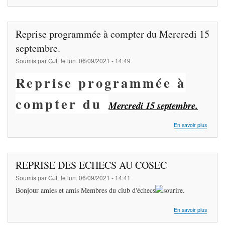
Le
club
change
de
Reprise programmée à compter du Mercredi 15
nom
:
septembre.
Échiqui
Soumis par
GJL
le
lun. 06/09/2021 - 14:49
du
Val
Reprise programmée à
de
Rance
compter du
Mercredi 15 septembre.
sur
En savoir plus
Repris
progr
à
compte
REPRISE DES ECHECS AU COSEC
du
Mercre
Soumis par
GJL
le
lun. 06/09/2021 - 14:41
15
Bonjour amies et amis Membres du club d'échecs
.
septem
sur
En savoir plus
REPRI