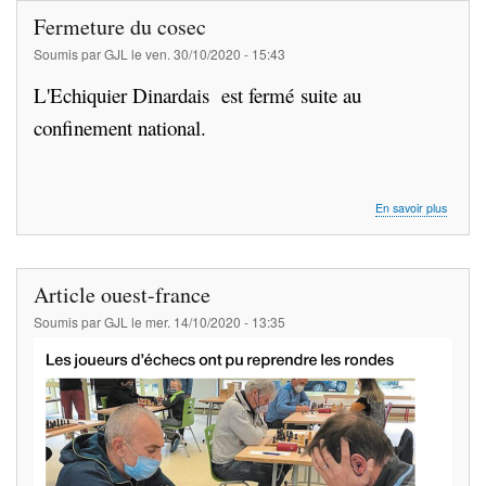
2019-
Fermeture du cosec
2020
-
Soumis par
GJL
le
ven. 30/10/2020 - 15:43
Résulta
L'Echiquier Dinardais est fermé suite au
confinement national.
sur
En savoir plus
Fermet
du
cosec
Article ouest-france
Soumis par
GJL
le
mer. 14/10/2020 - 13:35