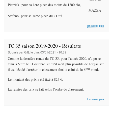
Pierrick pour sa 1ere place des moins de 1200 élo,
MAZZA
Stefano pour sa 3éme place du CD35
sur
En savoir plus
TC
35
saison
2019-
TC 35 saison 2019-2020 - Résultats
2020
-
Soumis par
GJL
le
dim. 03/01/2021 - 10:39
Résulta
Comme la dernière ronde du TC 35, pour l'année 2020, n'a pu se
DINAR
tenir à Vitré le 31 octobre et qu'il n'est plus possible de l'organiser,
ème
il est décidé d'arrêter le classement final à celui de la 6
ronde.
Le montant des prix a été fixé à 825 €.
La remise des prix se fait selon l'ordre de classement:
sur
En savoir plus
TC
35
saison