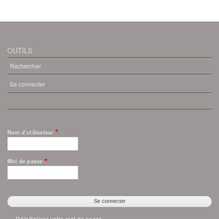
OUTILS
Rechercher
Se connecter
MENU
DU
COMPTE
DE
L'UTILISATEUR
Nom d'utilisateur
Mot de passe
Réinitialiser votre mot de passe