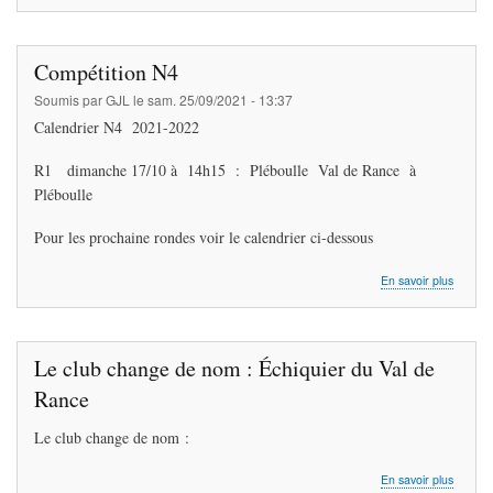
Résulta
N4
Compétition N4
Soumis par
GJL
le
sam. 25/09/2021 - 13:37
Calendrier N4 2021-2022
R1 dimanche 17/10 à 14h15 : Pléboulle Val de Rance à
Pléboulle
Pour les prochaine rondes voir le calendrier ci-dessous
sur
En savoir plus
Compéti
N4
Le club change de nom : Échiquier du Val de
Rance
Le club change de nom :
sur
En savoir plus