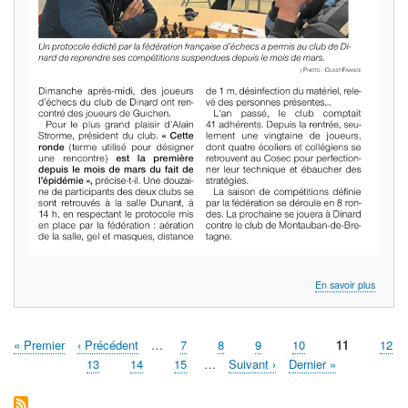
sur
En savoir plus
Article
ouest-
france
Première
« Premier
Page
‹ Précédent
…
Page
7
Page
8
Page
9
Page
10
Page
11
Page
12
Pagination
page
précédente
courante
Page
13
Page
14
Page
15
…
Page
Suivant ›
Dernière
Dernier »
suivante
page