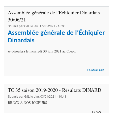
DES
ECHE
AU
Assemblée générale de l'Echiquier Dinardais
COSE
30/06/21
Soumis par
GJL
le
jeu. 17/06/2021 - 15:33
Assemblée générale de l’Échiquier
Dinardais
se déroulera le mercredi 30 juin 2021 au Cosec.
sur
En savoir plus
Assemb
généra
de
l'Echiqu
TC 35 saison 2019-2020 - Résultats DINARD
Dinarda
30/06/
Soumis par
GJL
le
dim. 03/01/2021 - 10:41
BRAVO A NOS JOUEURS
LUCAS