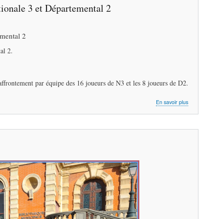
D2
onale 3 et Départemental 2
à
Dinard
mental 2
al 2.
ffrontement par équipe des 16 joueurs de N3 et les 8 joueurs de D2.
sur
En savoir plus
Dimanche
17
mars
FFE
Compétions
par
Équipes
Interclubs
Nationale
3
et
Département
2