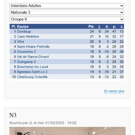
juin
à
Pléboul
sur
En savoir plus
Résulta
de
la
saison
N3
de
N3:
Soumis par
JL
le
mer. 01/02/2023 - 19:02
Le
club