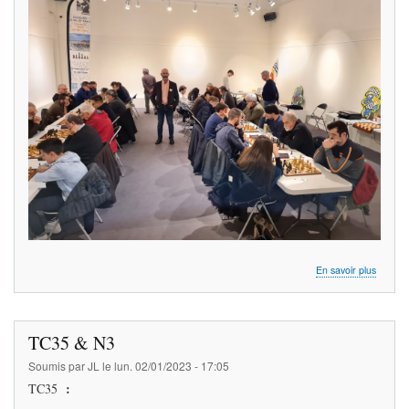
reste
en
N3
la
procha
saison
!
sur
En savoir plus
N3
TC35 & N3
Soumis par
JL
le
lun. 02/01/2023 - 17:05
:
TC35