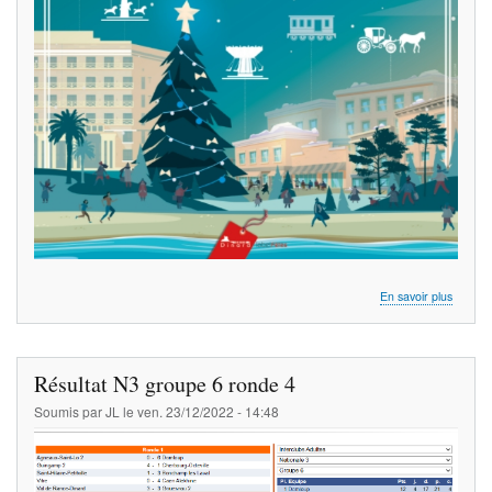
sur
En savoir plus
Joyeus
Fêtes
Résultat N3 groupe 6 ronde 4
Soumis par
JL
le
ven. 23/12/2022 - 14:48