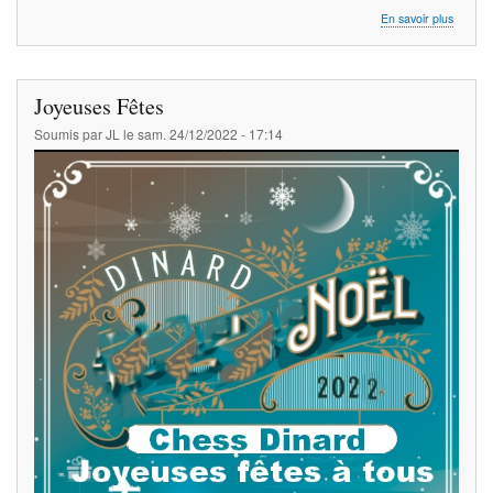
sur
En savoir plus
TC35
&
N3
Joyeuses Fêtes
Soumis par
JL
le
sam. 24/12/2022 - 17:14