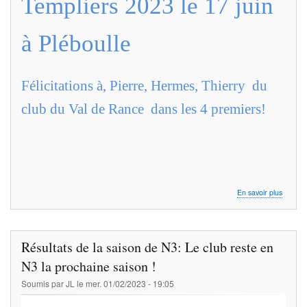
Templiers 2023 le 17 juin
à Pléboulle
Félicitations à, Pierre, Hermes, Thierry du
club du Val de Rance dans les 4 premiers!
sur
En savoir plus
Résulta
du
8ème
Tournoi
Résultats de la saison de N3: Le club reste en
des
Templie
N3 la prochaine saison !
2023
Soumis par
JL
le
mer. 01/02/2023 - 19:05
le
17