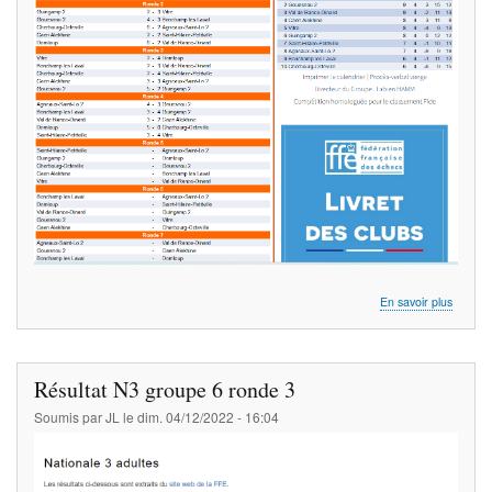
sur
En savoir plus
Résulta
N3
groupe
6
Résultat N3 groupe 6 ronde 3
ronde
4
Soumis par
JL
le
dim. 04/12/2022 - 16:04