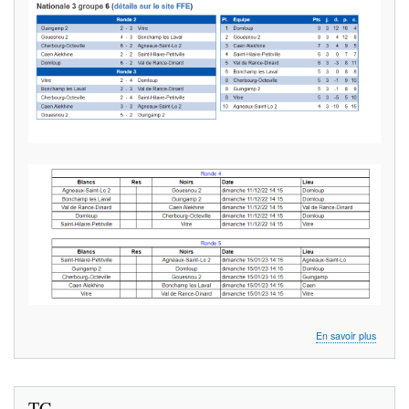
sur
En savoir plus
Résulta
N3
groupe
6
TC