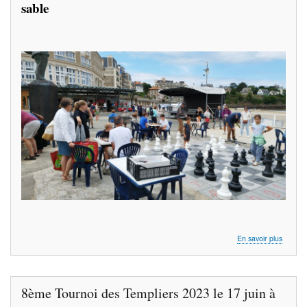
sable
sur
En savoir plus
À
Dinard,
jouer
aux
8ème Tournoi des Templiers 2023 le 17 juin à
échecs
les