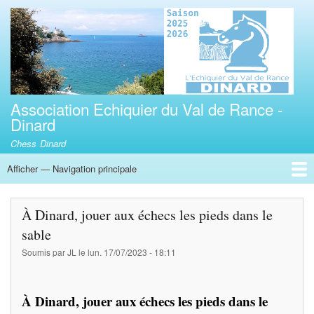
Aller
au
contenu
principal
Association Echiquier du Val de Rance -
Dinard
Chess Dinard
Afficher — Navigation principale
Navigation
principale
Accueil
Adhésion
Calendrier des compétitions interclubs R3,TC35
Horaires
Tournois rapides de Dinard
3éme tournoi jeune de parties rapides Tour Solidor Val de Rance
À Dinard, jouer aux échecs les pieds dans le
sable
Soumis par
JL
le
lun. 17/07/2023 - 18:11
À Dinard, jouer aux échecs les pieds dans le