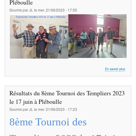
Pléboulle
pieds
Soumis par
JL
le
mer. 21/06/2023 - 17:55
dans
le
sable
sur
En savoir plus
8ème
Tournoi
des
Templie
Résultats du 8ème Tournoi des Templiers 2023
2023
le
le 17 juin à Pléboulle
17
Soumis par
JL
le
mer. 21/06/2023 - 17:23
juin
à
8ème Tournoi des
Pléboul