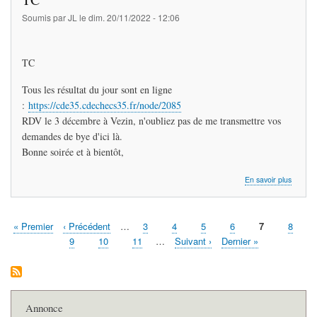
ronde
3
Soumis par
JL
le
dim. 20/11/2022 - 12:06
TC
Tous les résultat du jour sont en ligne
:
https://cde35.cdechecs35.fr/node/2085
RDV le 3 décembre à Vezin, n'oubliez pas de me transmettre vos
demandes de bye d'ici là.
Bonne soirée et à bientôt,
sur
En savoir plus
TC
Première
« Premier
Page
‹ Précédent
…
Page
3
Page
4
Page
5
Page
6
Page
7
Page
8
Pagination
page
précédente
courante
Page
9
Page
10
Page
11
…
Page
Suivant ›
Dernière
Dernier »
suivante
page
Annonce