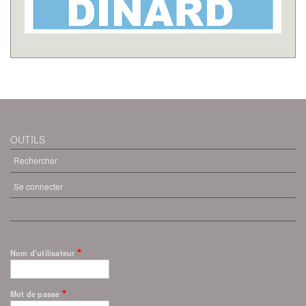
OUTILS
Rechercher
Se connecter
MENU
DU
COMPTE
DE
L'UTILISATEUR
Nom d'utilisateur
Mot de passe