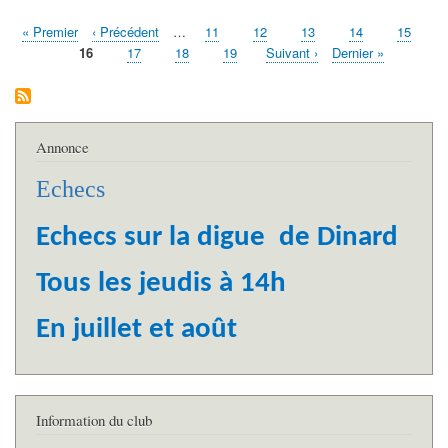
Première
« Premier
Page
‹ Précédent
…
Page
11
Page
12
Page
13
Page
14
Page
15
Pagination
page
précédente
Page
16
Page
17
Page
18
Page
19
Page
Suivant ›
Dernière
Dernier »
courante
suivante
page
Annonce
Echecs
Echecs sur la digue de Dinard
Tous les jeudis à 14h
En juillet et août
Information du club