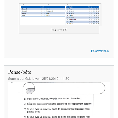
Résultat D2
sur
En savoir plus
Les
résultat
de
la
Pense-bête
ronde
5
Soumis par
GJL
le
ven. 25/01/2019 - 11:30