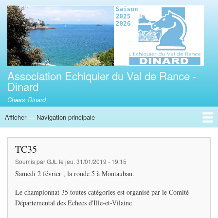
Aller
au
contenu
principal
Association Echiquier du Val de Rance -
Dinard
Chess Dinard
Afficher — Navigation principale
Navigation
principale
Accueil
Adhésion
Calendrier des compétitions interclubs R3,TC35
Horaires
Tournois rapides de Dinard
3éme tournoi jeune de parties rapides Tour Solidor Val de Rance
TC35
Soumis par
GJL
le
jeu. 31/01/2019 - 19:15
Samedi 2 février , la ronde 5 à Montauban.
Le championnat 35 toutes catégories est organisé par le Comité
Départemental des Echecs d'Ille-et-Vilaine