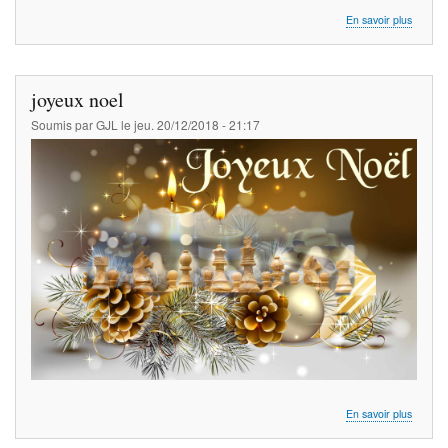
sur
En savoir plus
Bonne
année
2019
joyeux noel
Soumis par
GJL
le
jeu. 20/12/2018 - 21:17
sur
En savoir plus
joyeux
noel