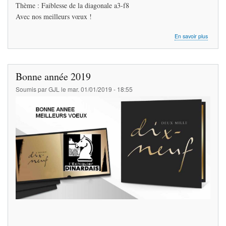
Thème : Faiblesse de la diagonale a3-f8
Avec nos meilleurs vœux !
sur
En savoir plus
Entraî
Bonne année 2019
Soumis par
GJL
le
mar. 01/01/2019 - 18:55