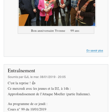
Bon anniversaire Yvonne 99 ans
sur
En savoir plus
l'Annive
d'Yvon
Entraînement
Soumis par
GJL
le
mar. 08/01/2019 - 20:05
C'est la reprise ! 👍
Ce mercredi avec les jeunes et la D2, à 14h :
Approfondissement de l'Attaque Moeller (partie Italienne).
Au programme de ce jeudi :
Cours n° 99 du 10/01/2019