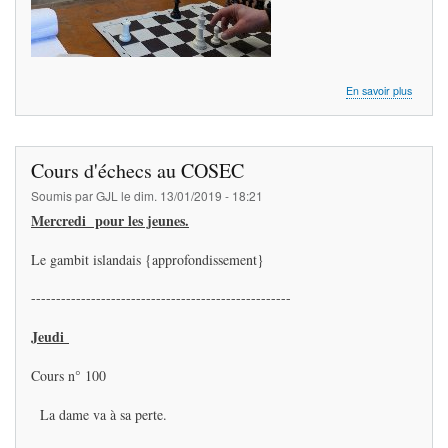
sur
En savoir plus
Galette
des
rois
et
Cours d'échecs au COSEC
mini
stage
Soumis par
GJL
le
dim. 13/01/2019 - 18:21
Mercredi pour les jeunes.
Le gambit islandais {approfondissement}
----------------------------------------------------
Jeudi
Cours n° 100
La dame va à sa perte.