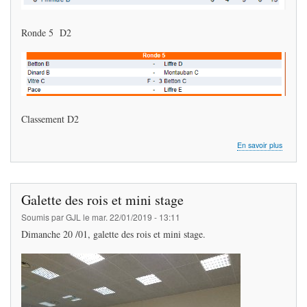
Ronde 5 D2
Classement D2
sur
En savoir plus
Dimanc
,compét
N4
et
Galette des rois et mini stage
D2
Soumis par
GJL
le
mar. 22/01/2019 - 13:11
Dimanche 20 /01, galette des rois et mini stage.