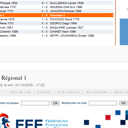
 Régional 1
JL
le
ven. 31/10/2025 - 17:22