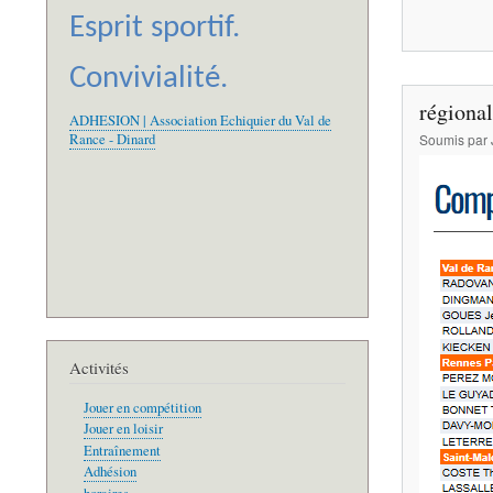
Esprit sportif.
Convivialité.
régional
ADHESION | Association Echiquier du Val de
Rance - Dinard
Soumis par
Activités
Jouer en compétition
Jouer en loisir
Entraînement
Adhésion