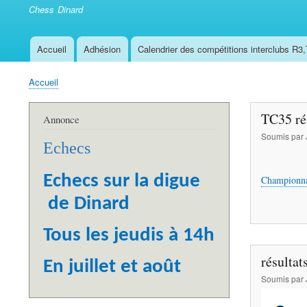
Chess Dinard
Accueil
Adhésion
Calendrier des compétitions interclubs R3
Navigation
principale
Accueil
Fil
d'Ariane
TC35 rés
Annonce
Soumis par
Echecs
Echecs sur la digue
Championnat
de Dinard
Tous les jeudis à 14h
résultat
En juillet et août
Soumis par