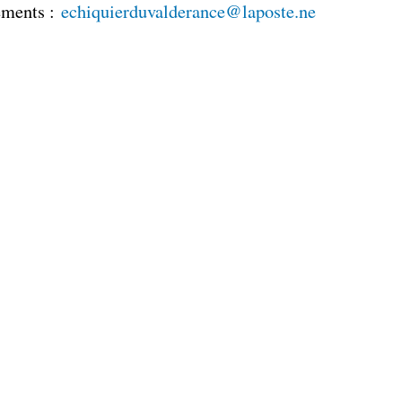
ements :
echiquierduvalderance@laposte.ne