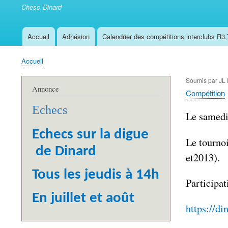
Chess Dinard
Accueil
Adhésion
Calendrier des compétitions interclubs R3
Navigation
principale
Accueil
Fil
d'Ariane
Soumis par
JL
Annonce
Compétition
Echecs
Le samedi
Echecs sur la digue
Le tourno
de Dinard
et2013).
Tous les jeudis à 14h
Participat
En juillet et août
https://di