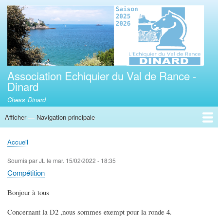
Aller
au
contenu
principal
Association Echiquier du Val de Rance -
Dinard
Chess Dinard
Afficher — Navigation principale
Navigation
principale
Accueil
Adhésion
Calendrier des compétitions interclubs R3,TC35
Horaires
Tournois rapides de Dinard
3éme tournoi jeune de parties rapides Tour Solidor Val de Rance
Accueil
Fil
d'Ariane
Soumis par
JL
le
mar. 15/02/2022 - 18:35
Compétition
Bonjour à tous
Concernant la D2 ,nous sommes exempt pour la ronde 4.